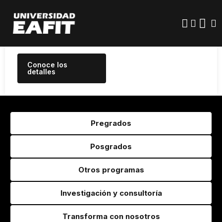
en Alta Calidad por 10 años el
Pasar
al
máximo periodo otorgado en
contenido
Colombia
principal
Conoce los
detalles
Pregrados
Posgrados
Otros programas
Investigación y consultoría
Transforma con nosotros