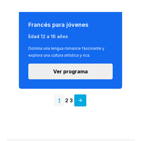
Francés para jóvenes
Edad 12 a 16 años
Domina una lengua romance fascinante y
explora una cultura artística y rica.
Ver programa
1
2
3
Siguiente
página