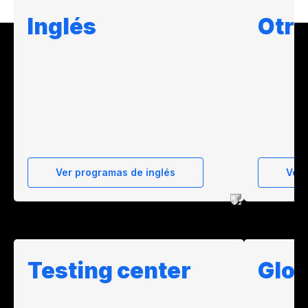
Inglés
Otro
Ver programas de inglés
Ver
Testing center
Glob