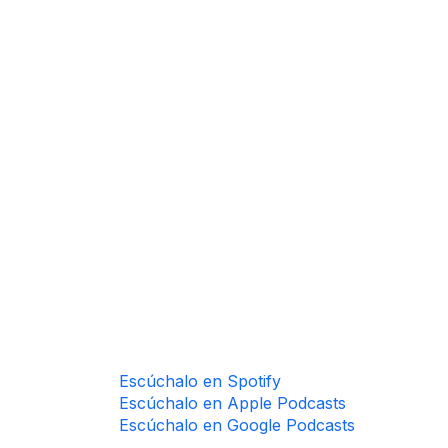
​​​​Escúch​alo en Sp​o​​tify​
Escúchalo en Apple Podc​asts
Escúchalo en Google Podcasts