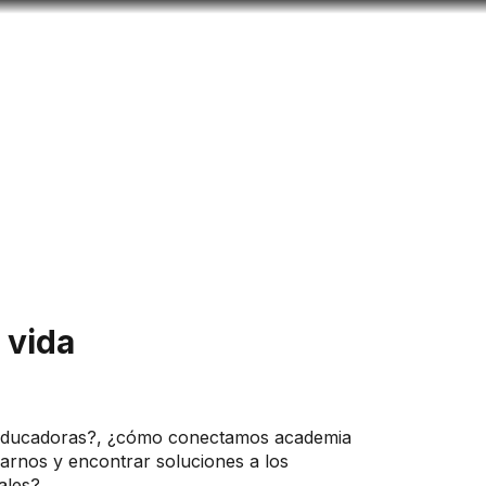
Buscar
mación para ti
Búsqueda
Menú
da​​​
educadoras?, ¿cómo conectamos academia
marnos y encontrar soluciones a los
ales?