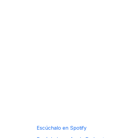
Escúchalo en Sp​otify​