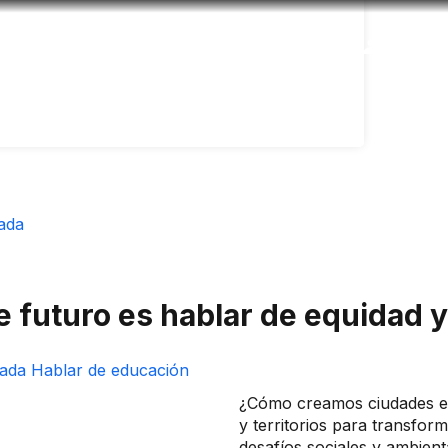
Accesibilidad
Idioma
Infor
nada
futuro es hablar de equidad y vi
​¿Cómo creamos ciudades 
y territorios para transfor
desafíos sociales y ambient