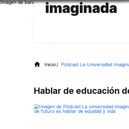
imag​​​inada
Pasar
al
contenido
principal
Inicio
Pódc​ast​ La Universidad Imag​​​i
Hablar de educación de 