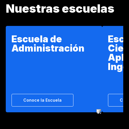
Nuestras escuelas
Escuela de
Escu
Administración
Cien
Apli
Inge
Conoce la Escuela
Cono