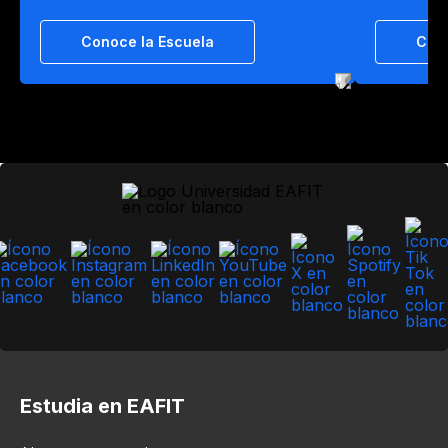
Conoce la Escuela
Cono
Estudia en EAFIT