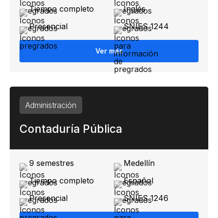
Tiempo completo
Inglés
Presencial
SNIES 1244
Ver más
Administración
Contaduría Pública
9 semestres
Medellín
Tiempo completo
Español
Presencial
SNIES 1246