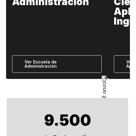
Administración
Cien
Apli
Inge
Ver Escuela de
Ver 
Administración
Apli
9.500