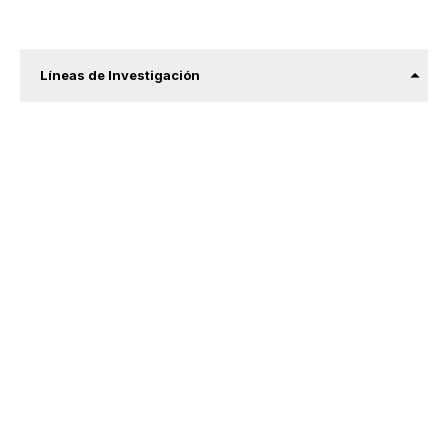
Líneas de Investigación
Ciencia e Ingeniería computacional.
Computer Aided Geometric Design.
Ecuaciones Diferenciales.
Mecánica Computacional.