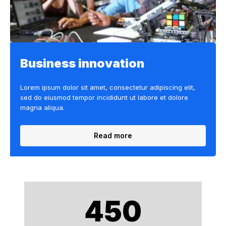
Business innovation
Lorem ipsum dolor sit amet, consectetur adipiscing elit,
sed do eiusmod tempor incididunt ut labore et dolore
magna aliqua.
Read more
450