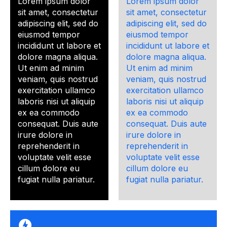
Lorem ipsum dolor
Lorem ipsum dolor
sit amet, consectetur
sit amet, consectetur
adipiscing elit, sed do
adipiscing elit, sed do
eiusmod tempor
eiusmod tempor
incididunt ut labore et
incididunt ut labore et
dolore magna aliqua.
dolore magna aliqua.
Ut enim ad minim
Ut enim ad minim
veniam, quis nostrud
veniam, quis nostrud
exercitation ullamco
exercitation ullamco
laboris nisi ut aliquip
laboris nisi ut aliquip
ex ea commodo
ex ea commodo
consequat. Duis aute
consequat. Duis aute
irure dolore in
irure dolore in
reprehenderit in
reprehenderit in
voluptate velit esse
voluptate velit esse
cillum dolore eu
cillum dolore eu
fugiat nulla pariatur.
fugiat nulla pariatur.