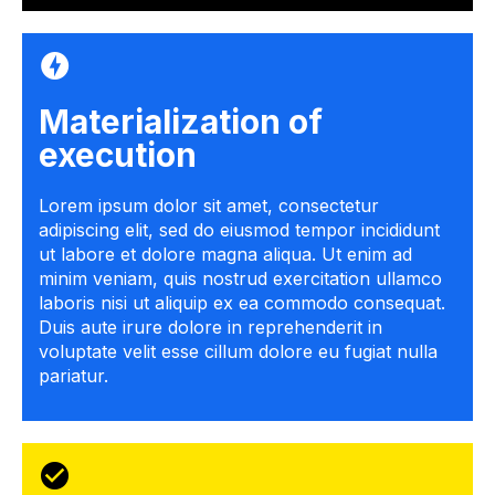
Materialization of
execution
Lorem ipsum dolor sit amet, consectetur
adipiscing elit, sed do eiusmod tempor incididunt
ut labore et dolore magna aliqua. Ut enim ad
minim veniam, quis nostrud exercitation ullamco
laboris nisi ut aliquip ex ea commodo consequat.
Duis aute irure dolore in reprehenderit in
voluptate velit esse cillum dolore eu fugiat nulla
pariatur.