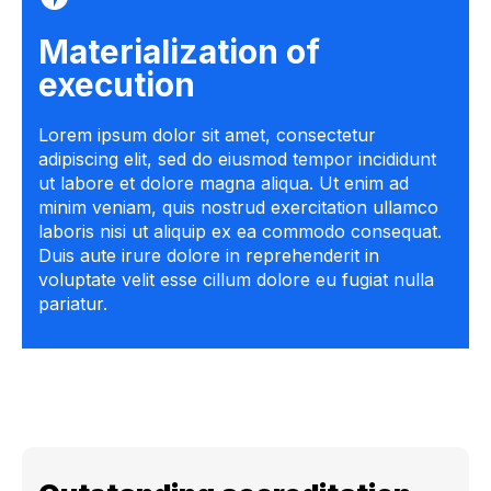
Materialization of
execution
Lorem ipsum dolor sit amet, consectetur
adipiscing elit, sed do eiusmod tempor incididunt
ut labore et dolore magna aliqua. Ut enim ad
minim veniam, quis nostrud exercitation ullamco
laboris nisi ut aliquip ex ea commodo consequat.
Duis aute irure dolore in reprehenderit in
voluptate velit esse cillum dolore eu fugiat nulla
pariatur.