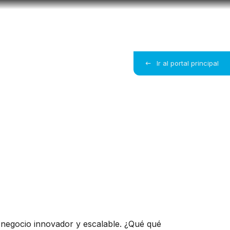
U
Soy empresa
Busc
Membresía
Ir al portal principal
Bootcamps
 negocio innovador y escalable. ¿Qué qué