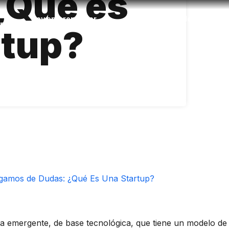
¿Qué es
Soy emprendedor
Soy emprendedor de la 
oma
rtup?
Cursos para
Incubadora de ideas
emprender
Semilleros EAFIT
Cowork & Landing
empresarial
Proyectos CTeI
gamos de Dudas: ¿Qué Es Una Startup?
 emergente, de base tecnológica, que tiene un modelo de