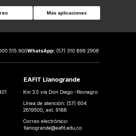
reo
Más aplicaciones
000 515 900
WhatsApp:
(57) 310 899 2908
EAFIT Llanogrande
401
Km 3.5 vía Don Diego –Rionegro
Línea de atención: (57) 604
2619500​, ext. 9188
Correo electrónico:
llanogrande@eafit.edu.co