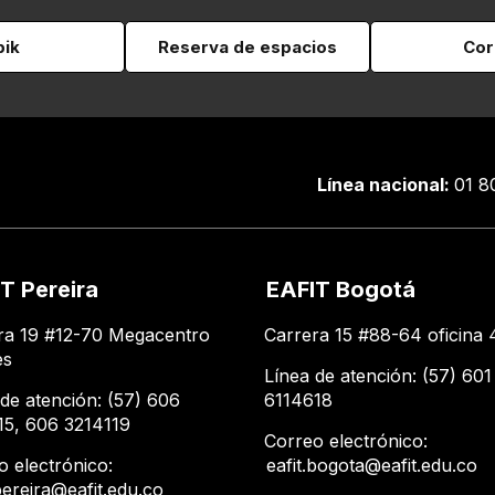
pik
Reserva de espacios
Cor
Línea nacional:
01 8
T Pereira
EAFIT Bogotá
ra 19 #12-70 Megacentro
Carrera 15 #88-64 oficina 
es
Línea de atención: (57) 601
 de atención: (57) 606
6114618
15, 606 3214119
Correo electrónico:
o electrónico:
eafit.bogota@eafit.edu.co
.pereira@eafit.edu.co