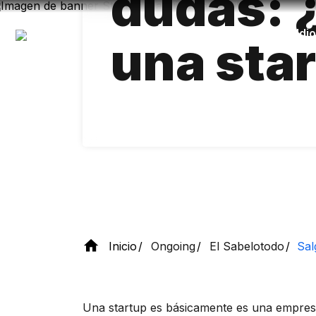
dudas: 
Pasar
al
contenido
Accesibilidad
Idi
una sta
principal
Inicio
Ongoing
El Sabelotodo
Sal
Una startup es básicamente es una empresa