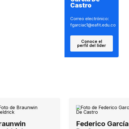
Castro
Correo electrónico:
fgarciac1@eafit.edu.co
Conoce el
perfil del líder
raunwin
Federico García