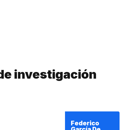
 de investigación
Federico
García De