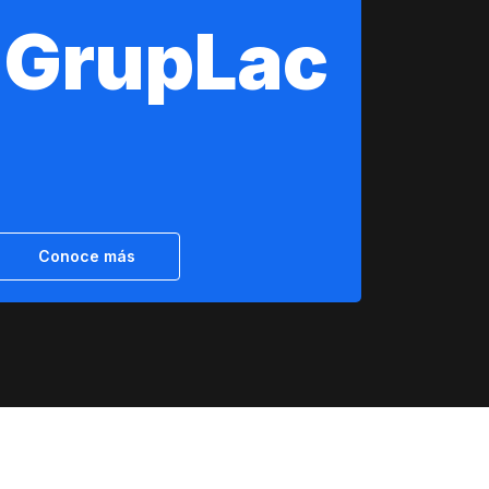
GrupLac
Conoce más