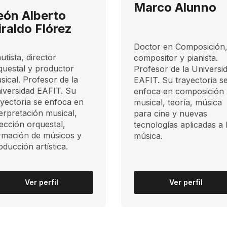
Marco Alunno
eón Alberto
iraldo Flórez
Doctor en Composición
utista, director
compositor y pianista.
questal y productor
Profesor de la Universi
sical. Profesor de la
EAFIT. Su trayectoria s
iversidad EAFIT. Su
enfoca en composición
ayectoria se enfoca en
musical, teoría, música
terpretación musical,
para cine y nuevas
rección orquestal,
tecnologías aplicadas a 
rmación de músicos y
música.
oducción artística.
Ver perfil
Ver perfil