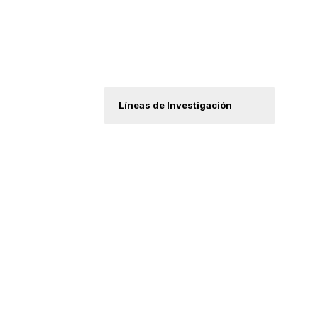
Acerca de noso
C
Líneas de Investigación
D
I
M
M
M
T