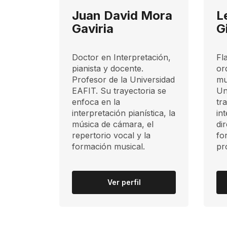
Juan David Mora
L
Gaviria
G
Doctor en Interpretación,
Fla
pianista y docente.
or
Profesor de la Universidad
mu
EAFIT. Su trayectoria se
Un
enfoca en la
tr
interpretación pianística, la
in
música de cámara, el
di
repertorio vocal y la
fo
formación musical.
pr
Ver perfil