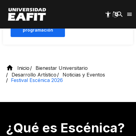
Pasar
Poblado!
al
contenido
principal
Conoce la
programación
Inicio
Bienestar Universitario
Desarrollo Artístico
Noticias y Eventos
Festival Escénica 2026
¿Qué es E​scénica?​​