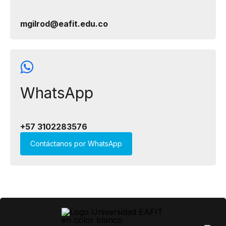
mgilrod@eafit.edu.co​
WhatsApp
+57 31​​02283576​
Contáctanos por WhatsApp