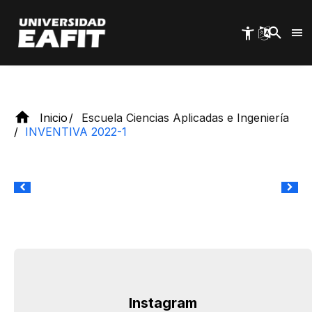
Pasar
al
Invitado especial: Pregrado en Diseño Interactivo.
contenido
principal
Inicio
Escuela Ciencias Aplicadas e Ingeniería
INVENTIVA 2022-1
Instagram