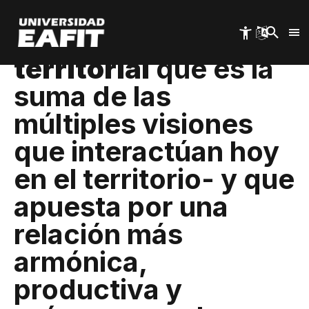
Una visión
Pasar
al
contenido
estratégica
principal
territorial
que es la
suma de las
múltiples visiones
que interactúan hoy
en el territorio- y que
apuesta por una
relación más
armónica,
productiva y