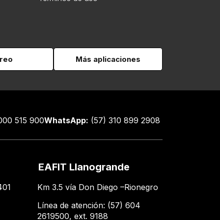
reo
Más aplicaciones
000 515 900
WhatsApp:
(57) 310 899 2908
EAFIT Llanogrande
401
Km 3.5 vía Don Diego –Rionegro
Línea de atención: (57) 604
2619500​, ext. 9188