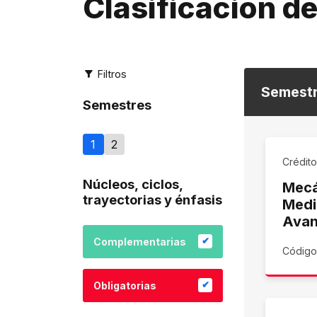
Clasificación d
Filtros
Semest
Semestres
1
2
Crédit
Núcleos, ciclos,
Mecá
trayectorias y énfasis
Medi
Ava
Complementarias
Código
Obligatorias