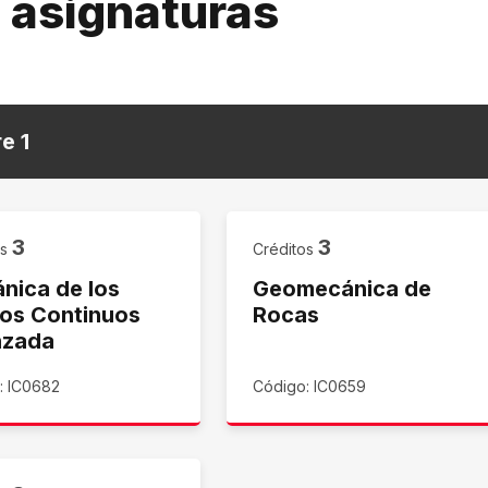
e asignaturas
re
1
3
3
os
Créditos
nica de los
Geomecánica de
os Continuos
Rocas
nzada
: IC0682
Código: IC0659