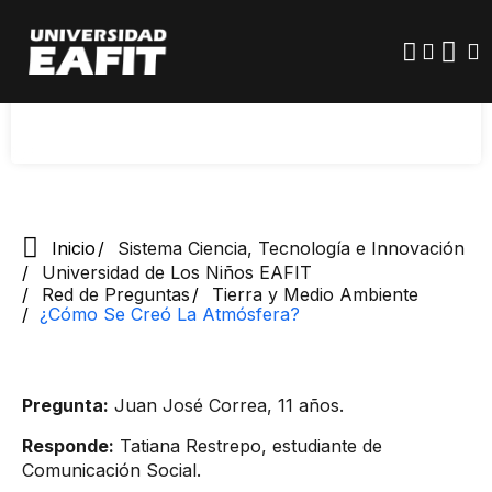
Pasar
atraídos hacia este por la fuerza de gravedad;
al
contenido
ellos protegen de la radiación solar ultravioleta,
principal
controlan la temperatura y evitan el ingreso de
meteoritos.
Inicio
Sistema Ciencia, Tecnología e Innovación
Universidad de Los Niños EAFIT
Red de Preguntas
Tierra y Medio Ambiente
¿Cómo Se Creó La Atmósfera?
Pregunta:
Juan José Correa, 11 años. ​
Responde:
Tatiana Restrepo, estudiante de
Comunicación Social.