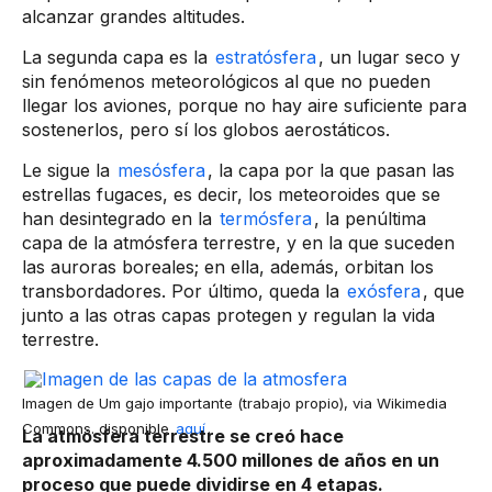
alcanzar grandes altitudes.​
​La segunda capa es la
estratósfera
, un lugar seco y
sin fenómenos meteorológicos al que no pueden
llegar los aviones, porque no hay aire suficiente para
sostenerlos, pero sí los globos aerostáticos.
​Le sigue la
mesósfera
, la capa por la que pasan las
estrellas fugaces, es decir, los meteoroides que se
han desintegrado en la
termósfera​
, la penúltima
capa de la atmósfera terrestre, y en la que suceden
las auroras boreales; en ella, además, orbitan los
transbordadores. Por último, queda la
exósfera
, que
junto a las otras capas protegen y regulan la vida
terrestre.
Imagen de Um gajo importante (trabajo propio), via Wikimedia
Commons. disponible
aquí
​.
La atmósfera terrestre se creó hace
aproximadamente 4.500 millones de años en un
proceso que puede dividirse en 4 etapas.