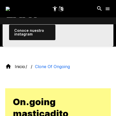
emprendimiento
Pasar
al
contenido
principal
Conoce nuestro
instagram
Inicio
Clone Of Ongoing
On.going
masticadito