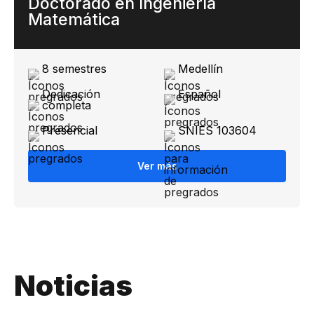
Doctorado en Ingeniería
Matemática
8 semestres
Medellín
Dedicación
Español
completa
Presencial
SNIES ​103604
Ver más
Noticias