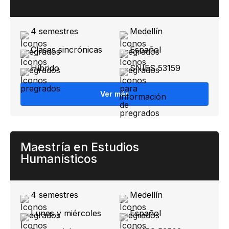
4 semestres
Medellín​
Clases sincrónicas
Español
Híbrido
SNIES 53159
Ver más
Maestría en Estudios
Humanísticos
4 semestres
Medellín​
Lunes y miércoles
Español