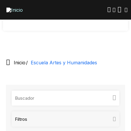
Pasar
conocimiento artístico y humanista se conectan
al
contenido
con la sociedad.
principal
Inicio
Escuela Artes y Humanidades
Filtros