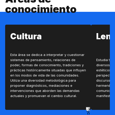
conocimiento
Cultura
Len
Esta área se dedica a interpretar y cuestionar
sistemas de pensamiento, relaciones de
Estudia tex
poder, formas de conocimiento, tradiciones y
diversos co
prácticas históricamente situadas que influyen
estéticos y
en los modos de vida de las comunidades.
perspectiva
Utiliza una diversidad metodológica para
discurso, l
proponer diagnósticos, mediaciones e
hermenéuti
intervenciones que aborden las demandas
comunicaci
actuales y promuevan el cambio cultural.
manifestac