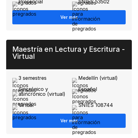
Presencial
SNIES 53502
Ver más
Maestría en Lectura y Escritura -
Virtual
3 semestres
Medellín (virtual)​
Sincrónico y
Español
asincrónico (virtual)
Virtual
SNIES 108744
Ver más