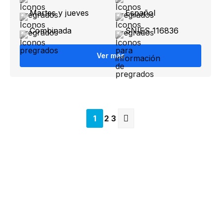
Martes y jueves
Español
Combinada
SNIES 116836
Ver más
1
2
3
Siguiente
página