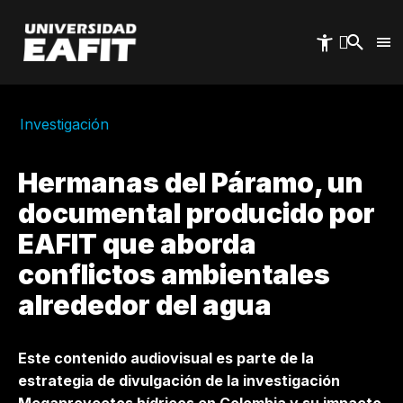
Pasar
al
contenido
principal
Investigación
Hermanas del Páramo, un
documental producido por
EAFIT que aborda
conflictos ambientales
alrededor del agua
Este contenido audiovisual es parte de la
estrategia de divulgación de la investigación