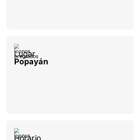
Lugar
Popayán
Horario