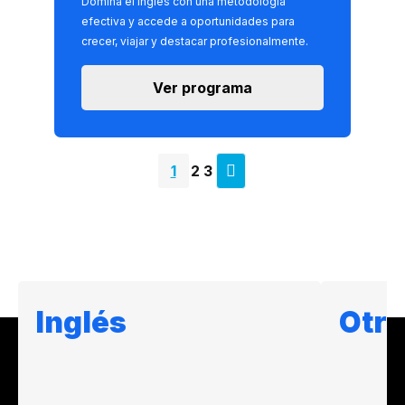
Domina el inglés con una metodología
efectiva y accede a oportunidades para
crecer, viajar y destacar profesionalmente.
Ver programa
1
2
3
Next
page
Inglés
Otro