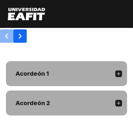
Pasar
al
contenido
Ve al inicio
Leer más
principal
Acordeón 1
Acordeón 2