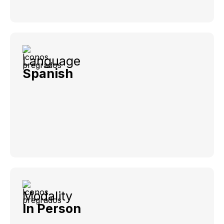
Language
Spanish
Modality
In Person